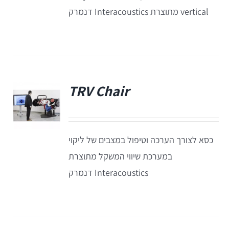
EyeSeeCam – vHIT
vertical מתוצרת Interacoustics דנמרק
SVV
סדרת מוצרי Bertec
TRV Chair
ציוד אודיולוגי ועוד
פ
Tinnometer
כסא לצורך הערכה וטיפול במצבים של ליקוי
במערכת שיווי המשקל מתוצרת
UltraVac
Interacoustics דנמרק
Viot