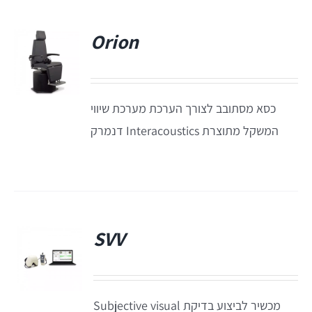
Orion
Titan
Sera
כסא מסתובב לצורך הערכת מערכת שיווי
המשקל מתוצרת Interacoustics דנמרק
שיווי משקל
VisualEyes – VNG
TRV Chair
SVV
פ
Orion
מכשיר לביצוע בדיקת Subjective visual