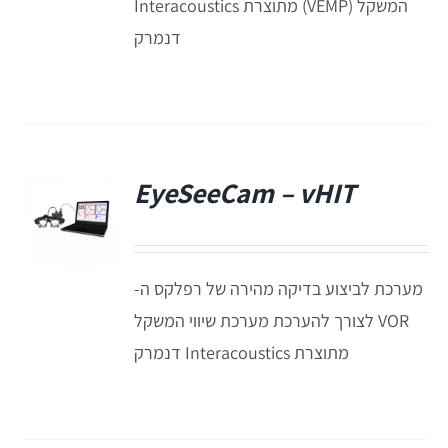
המשקל (VEMP) מתוצרת Interacoustics
דנמרק
Equinox
+REM
מע' לרישום מענים כוכלארים – OAE
REMSP
Calisto
Titan
+HIT
Eclipse
EyeSeeCam – vHIT
פ
Sera
מערכת לביצוע בדיקה מהירה של רפלקס ה-
OtoRead
VOR לצורך להערכת מערכת שיווי המשקל
מתוצרת Interacoustics דנמרק
מע' לרישום פוטנציאלים
Eclipse