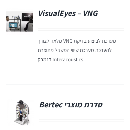
תאים אטומים
VisualEyes – VNG
תאים אטומים
מערכת לביצוע בדיקת VNG מלאה לצורך
להערכת מערכת שיווי המשקל מתוצרת
Interacoustics דנמרק
סדרת מוצרי Bertec
פ