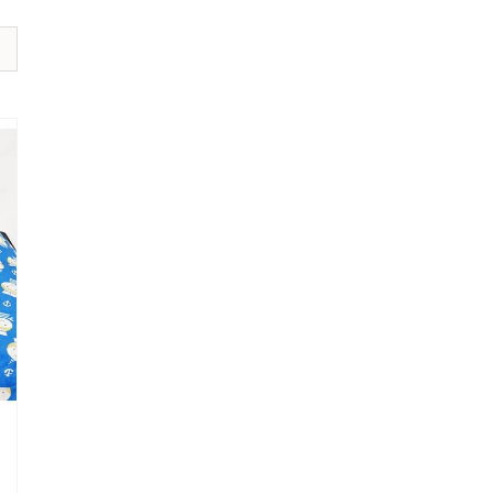
אודיומטר
AD226
AS608
אודיומטר
וטימפנומטר
משולב
AA222
Equinox
Calisto
Affinity
MedRx