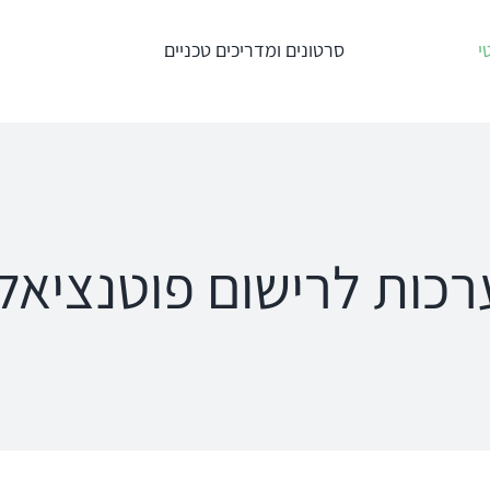
י
סרטונים ומדריכים טכניים
טרים
מדידות תוך
מע' לרישום מענים
אוזניות – REM +
כוכלארים – OAE
HIT
Titan
an
Interacoustics
AT235
ipse
כות לרישום פוטנציאל
Affinity
MT10
a
Equinox
פנומטר
oRead
Calisto
MedRx