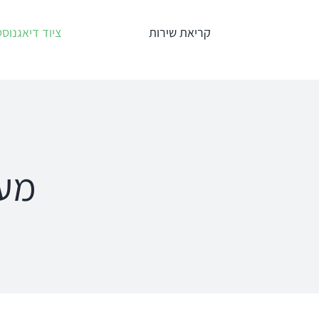
לג
קריאת שירות
ציוד דיאגנוסט
תוכן
אודיומטרים
טימפנומ
Interacoustics
אודיומטר
AC40
מער
אודיומטר
אודיומטר וטימ
AD629
משולב AA222
אודיומטר
AD528