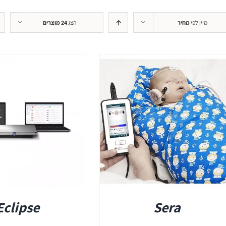
+REM
מיין לפי
מחיר
הצג
24 מוצרים
REMSP
+HIT
פרטים
Eclipse
Sera