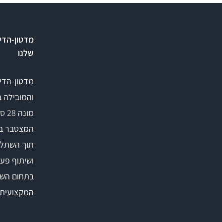
מדטון-הדי
שלנו
מדטון-הדי
והמובילה 
מונה
28 סניפים
המצטבר ב
תוך השתלמ
ושיתוף פעו
בתחום השי
המקצועית