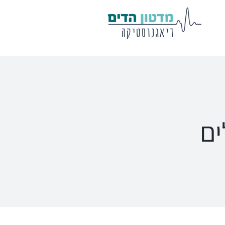
מע' לרישום
שיווי משקל
פוטנציאלים
VisualEyes – VNG
Eclipse
Tit
TRV Chair
Titan
Ecl
ים
Orion
Sera
Ser
EyeSeeCam – vHIT
Ot
SVV
סדרת מוצרי Bertec