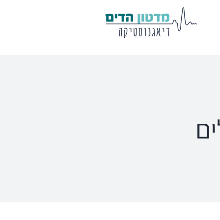
מע' לרישום
שיווי משקל
פוטנציאלים
VisualEyes – VNG
Eclipse
Tit
TRV Chair
Titan
Ecl
ים
Orion
Sera
Ser
EyeSeeCam – vHIT
Ot
SVV
סדרת מוצרי Bertec