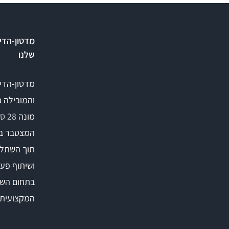
מדטון-הדי
שלנו
מדטון-הדי
והמובילה 
מונה
28 סניפים
המצטבר ב
תוך השתלמ
ושיתוף פעו
בתחום השי
המקצועית