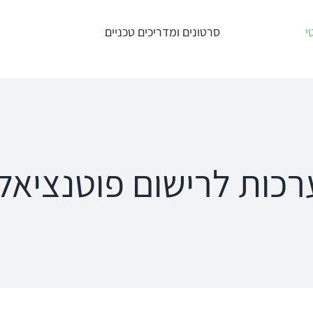
י
סרטונים ומדריכים טכניים
טרים
מדידות תוך
מע' לרישום מענים
אוזניות – REM +
כוכלארים – OAE
HIT
Titan
an
Interacoustics
AT235
ipse
כות לרישום פוטנציאל
Affinity
MT10
a
Equinox
פנומטר
oRead
Calisto
MedRx