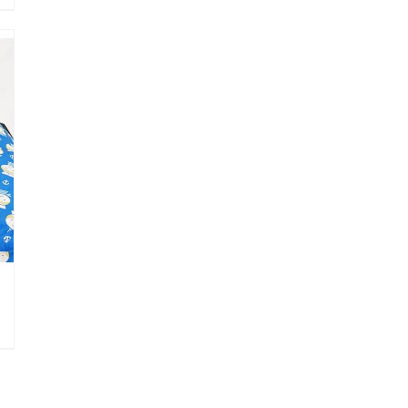
Stealth
A2D
ARC
ציוד אודיולוגי ועוד
תאים אט
Tinnometer
תא
UltraVac
Viot