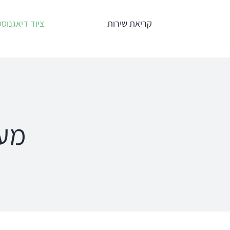
לג
קריאת שירות
ציוד דיאגנוסט
תוכן
אודיומטרים
טימפנומ
Interacoustics
אודיומטר
AC40
מער
אודיומטר
אודיומטר וטימ
AD629
משולב AA222
אודיומטר
AD528