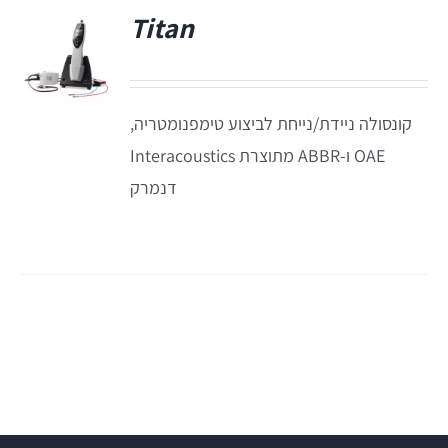
Titan
Titan
קונסולה ניידת/נייחת לביצוע טימפנומטריה,
Sera
OAE ו-ABBR מתוצרת Interacoustics
דנמרק
שיווי משקל
VisualEyes – VNG
TRV Chair
Orion