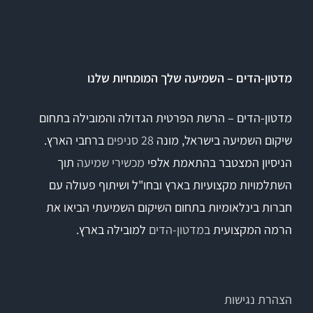
EyeSeeCam – vHIT
SVV
מדטון-הדים – השמיעה שלך המומחיות שלנו
סדרת מוצרי Bertec
מדטון-הדים – הרשת הפרטית הגדולה והמובילה בתחום
שיקום השמיעה בישראל, מונה
28 סניפים
ברחבי הארץ.
ציוד אודיולוגי ועוד
הניסיון המצטבר בהתאמת אלפי
מכשירי שמיעה
תוך
השתלמויות מקצועיות בארץ ובחו"ל ושיתוף פעולה עם
Tinnometer
חברות בינלאומיות בתחום השיקום השמיעתי הביאו את
הרמה המקצועית
במדטון-הדים
למובילה בארץ.
UltraVac
Viot
הצהרת נגישות