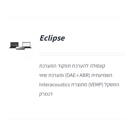
Equinox
+REM
מע' לרישום מענים כוכלארים – OAE
REMSP
Calisto
Titan
Eclipse
פ
+HIT
Eclipse
קונסולה להערכת תפקוד המערכת
Sera
השמיעתית (ABR ו-OAE) ומערכת שיווי
המשקל (VEMP) מתוצרת Interacoustics
OtoRead
דנמרק
מע' לרישום פוטנציאלים
Eclipse