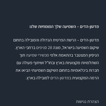
EyeSeeCam – vHIT
SVV
מדטון-הדים – השמיעה שלך המומחיות שלנו
סדרת מוצרי Bertec
מדטון-הדים – הרשת הפרטית הגדולה והמובילה בתחום
שיקום השמיעה בישראל, מונה
28 סניפים
ברחבי הארץ.
ציוד אודיולוגי ועוד
הניסיון המצטבר בהתאמת אלפי
מכשירי שמיעה
תוך
השתלמויות מקצועיות בארץ ובחו"ל ושיתוף פעולה עם
Tinnometer
חברות בינלאומיות בתחום השיקום השמיעתי הביאו את
הרמה המקצועית
במדטון-הדים
למובילה בארץ.
UltraVac
Viot
הצהרת נגישות