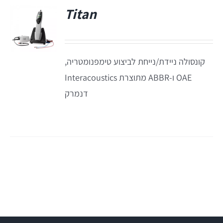
Titan
Titan
קונסולה ניידת/נייחת לביצוע טימפנומטריה,
Sera
OAE ו-ABBR מתוצרת Interacoustics
דנמרק
שיווי משקל
VisualEyes – VNG
TRV Chair
Orion