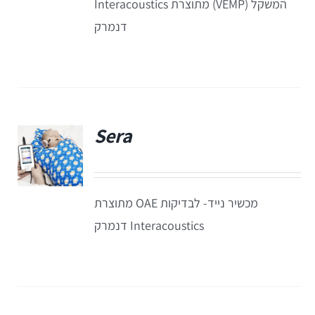
המשקל (VEMP) מתוצרת Interacoustics
דנמרק
Equinox
+REM
מע' לרישום מענים כוכלארים – OAE
REMSP
Calisto
Titan
+HIT
Eclipse
Sera
פ
Sera
מכשיר נייד- לבדיקות OAE מתוצרת
OtoRead
Interacoustics דנמרק
מע' לרישום פוטנציאלים
Eclipse