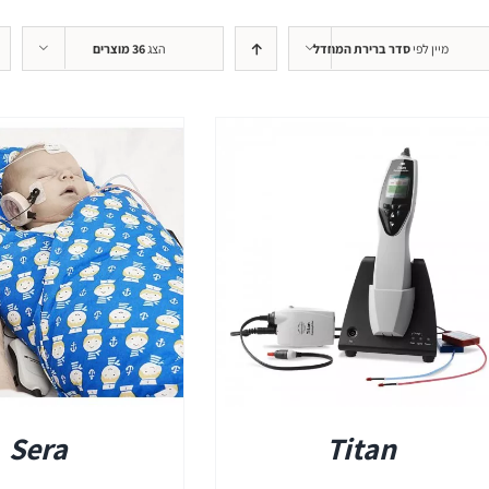
+REM
מיין לפי
סדר ברירת המחדל
הצג
36 מוצרים
REMSP
+HIT
פרטים
Sera
Titan