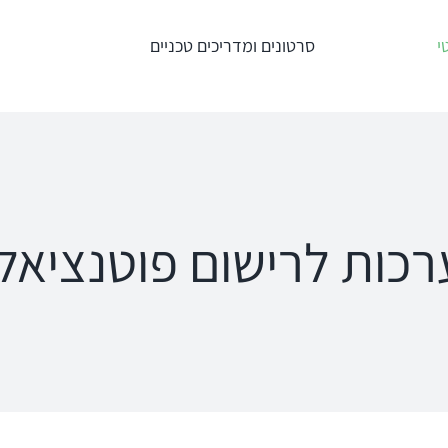
י
סרטונים ומדריכים טכניים
טרים
מדידות תוך
מע' לרישום מענים
אוזניות – REM +
כוכלארים – OAE
HIT
Titan
an
Interacoustics
AT235
ipse
כות לרישום פוטנציאל
Affinity
MT10
a
Equinox
פנומטר
oRead
Calisto
MedRx