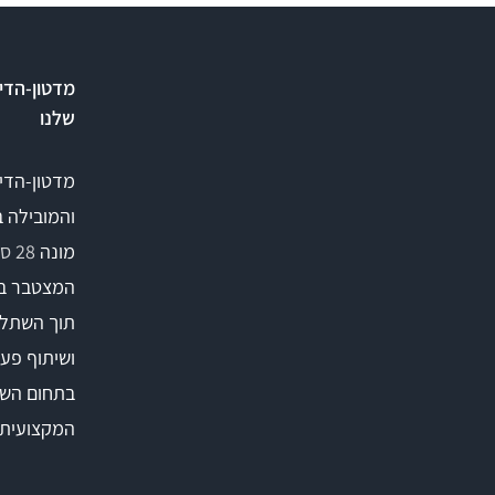
מדטון-הדי
שלנו
מדטון-הדי
והמובילה 
מונה
28 סניפים
המצטבר ב
תוך השתלמ
ושיתוף פעו
בתחום השי
המקצועית