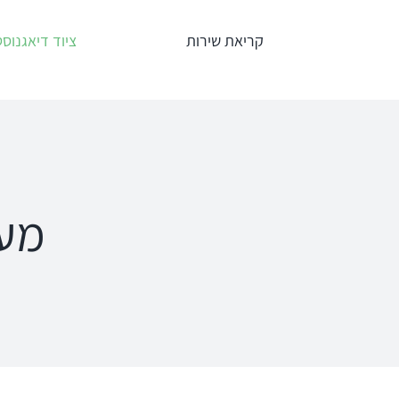
לג
קריאת שירות
ציוד דיאגנוסט
תוכן
אודיומטרים
טימפנומ
Interacoustics
אודיומטר
AC40
מער
אודיומטר
אודיומטר וטימ
AD629
משולב AA222
אודיומטר
AD528