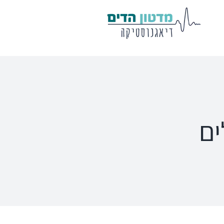
מע' לרישום
שיווי משקל
פוטנציאלים
VisualEyes – VNG
Eclipse
Tit
TRV Chair
Titan
Ecl
ים
Orion
Sera
Ser
EyeSeeCam – vHIT
Ot
SVV
סדרת מוצרי Bertec