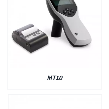
EyeSeeCam – vHIT
SVV
סדרת מוצרי Bertec
ציוד אודיולוגי ועוד
Tinnometer
MT10
UltraVac
Viot