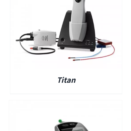
Titan
Sera
שיווי משקל
VisualEyes – VNG
Titan
TRV Chair
Orion