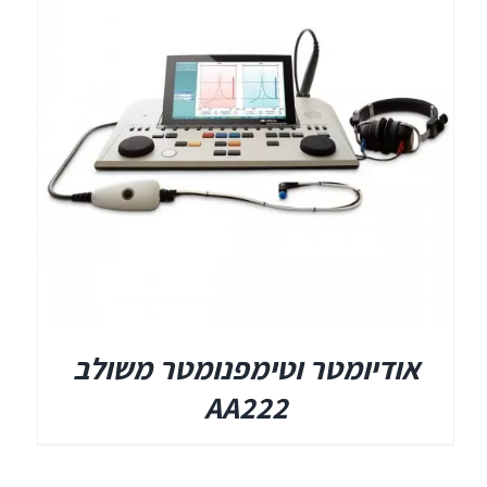
תאים אטומים
תאים אטומים
אודיומטר וטימפנומטר משולב
AA222