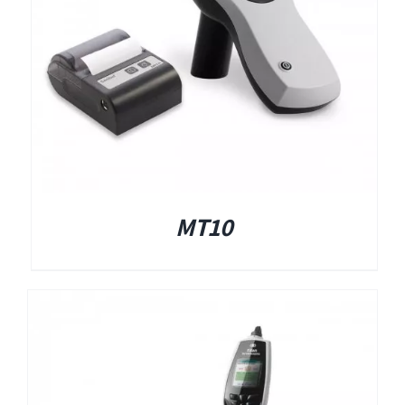
Titan
Sera
שיווי משקל
MT10
VisualEyes – VNG
TRV Chair
Orion