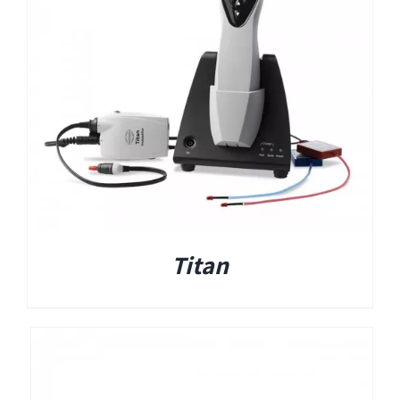
EyeSeeCam – vHIT
SVV
סדרת מוצרי Bertec
ציוד אודיולוגי ועוד
Tinnometer
Titan
UltraVac
Viot