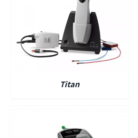
Titan
Sera
שיווי משקל
VisualEyes – VNG
Titan
TRV Chair
Orion