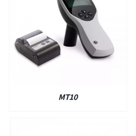
EyeSeeCam – vHIT
SVV
סדרת מוצרי Bertec
ציוד אודיולוגי ועוד
Tinnometer
MT10
UltraVac
Viot