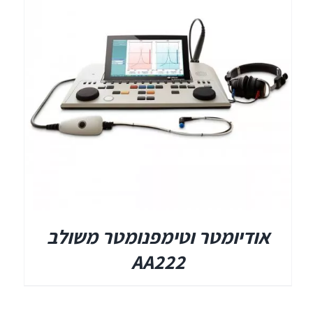
תאים אטומים
תאים אטומים
אודיומטר וטימפנומטר משולב
AA222