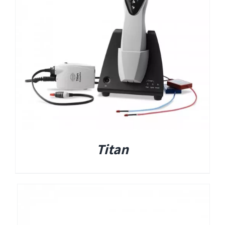
EyeSeeCam – vHIT
SVV
סדרת מוצרי Bertec
ציוד אודיולוגי ועוד
Tinnometer
Titan
UltraVac
Viot