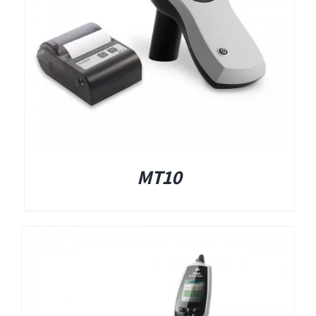
Titan
Sera
שיווי משקל
MT10
VisualEyes – VNG
TRV Chair
Orion